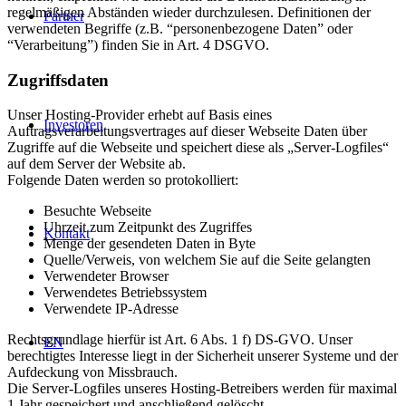
regelmäßigen Abständen wieder durchzulesen. Definitionen der
Partner
verwendeten Begriffe (z.B. “personenbezogene Daten” oder
“Verarbeitung”) finden Sie in Art. 4 DSGVO.
Zugriffsdaten
Unser Hosting-Provider erhebt auf Basis eines
Investoren
Auftragsverarbeitungsvertrages auf dieser Webseite Daten über
Zugriffe auf die Webseite und speichert diese als „Server-Logfiles“
auf dem Server der Website ab.
Folgende Daten werden so protokolliert:
Besuchte Webseite
Uhrzeit zum Zeitpunkt des Zugriffes
Kontakt
Menge der gesendeten Daten in Byte
Quelle/Verweis, von welchem Sie auf die Seite gelangten
Verwendeter Browser
Verwendetes Betriebssystem
Verwendete IP-Adresse
Rechtsgrundlage hierfür ist Art. 6 Abs. 1 f) DS-GVO. Unser
EN
berechtigtes Interesse liegt in der Sicherheit unserer Systeme und der
Aufdeckung von Missbrauch.
Die Server-Logfiles unseres Hosting-Betreibers werden für maximal
1 Jahr gespeichert und anschließend gelöscht.